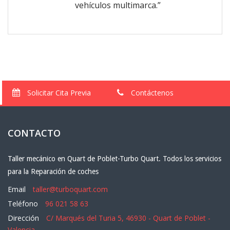
vehículos multimarca.”
Solicitar Cita Previa
Contáctenos
CONTACTO
Taller mecánico en Quart de Poblet-Turbo Quart. Todos los servicios
para la Reparación de coches
Email
taller@turboquart.com
Teléfono
96 021 58 63
Dirección
C/ Marqués del Turia 5, 46930 - Quart de Poblet -
Valencia