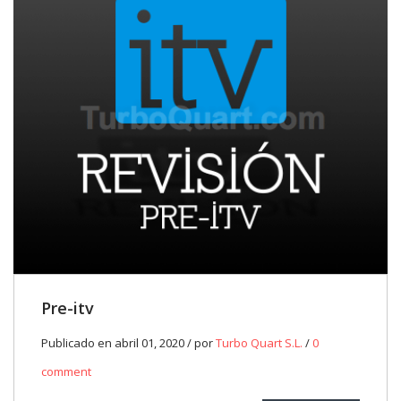
Pre-itv
Publicado en abril 01, 2020 / por
Turbo Quart S.L.
/
0
comment