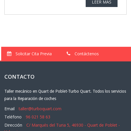
LEER MÁS
Solicitar Cita Previa
Contáctenos
CONTACTO
Taller mecánico en Quart de Poblet-Turbo Quart. Todos los servicios
para la Reparación de coches
Email
taller@turboquart.com
Teléfono
96 021 58 63
Dirección
C/ Marqués del Turia 5, 46930 - Quart de Poblet -